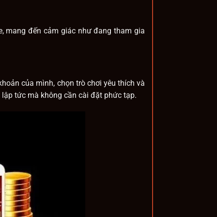
xe, mang đến cảm giác như đang tham gia
 khoản của mình, chọn trò chơi yêu thích và
y lập tức mà không cần cài đặt phức tạp.