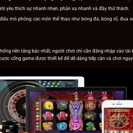
ời yêu thích sự nhanh nhẹn, phản xạ nhanh và đầy thử thách.
c đấu mô phỏng các môn thể thao như bóng đá, bóng rổ, đua 
 thống nền tảng bậc nhất, người chơi chỉ cần đăng nhập vào tài
h cược cổng game được thiết kế để dễ dàng tiếp cận và chơi nga