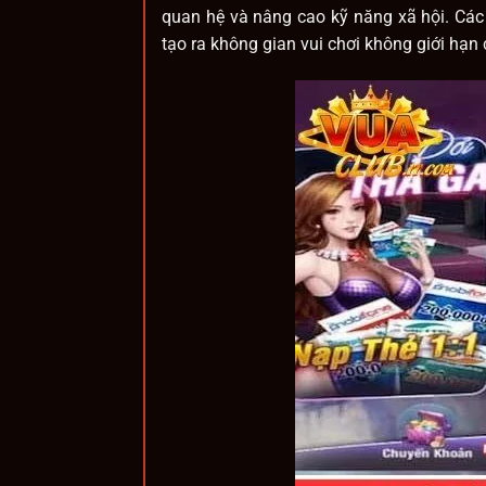
quan hệ và nâng cao kỹ năng xã hội. Các 
tạo ra không gian vui chơi không giới hạn 