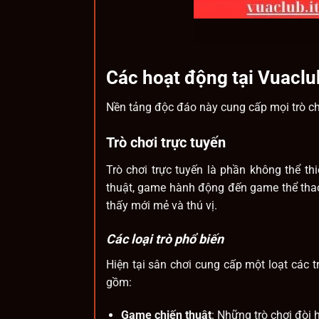
Các hoạt động tại Vuaclu
Nền tảng độc đáo này cung cấp mọi trò chơ
Trò chơi trực tuyến
Trò chơi trực tuyến là phần không thể th
thuật, game hành động đến game thể thao 
thấy mới mẻ và thú vị.
Các loại trò phổ biến
Hiện tại sân chơi cung cấp một loạt các t
gồm:
Game chiến thuật
: Những trò chơi đòi 