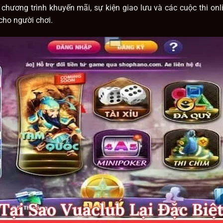
chương trình khuyến mãi, sự kiện giao lưu và các cuộc thi onl
cho người chơi.