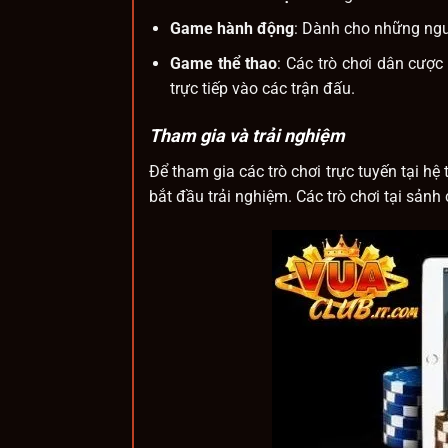
Game hành động
: Dành cho những ngư
Game thể thao
: Các trò chơi dân cượ
trực tiếp vào các trận đấu.
Tham gia và trải nghiệm
Để tham gia các trò chơi trực tuyến tại hệ
bắt đầu trải nghiệm. Các trò chơi tại sản