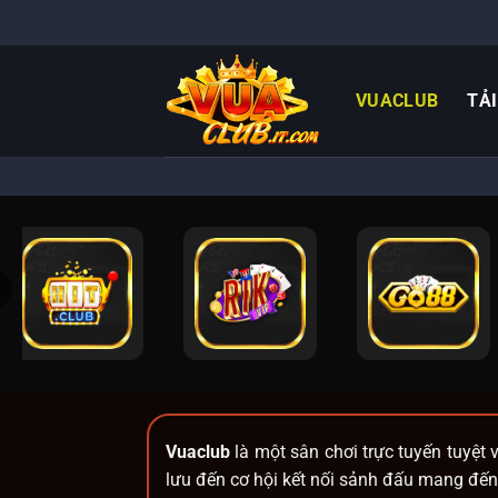
Chuyển
đến
nội
dung
VUACLUB
TẢ
Vuaclub
là một sân chơi trực tuyến tuyệt v
lưu đến cơ hội kết nối sảnh đấu mang đến 