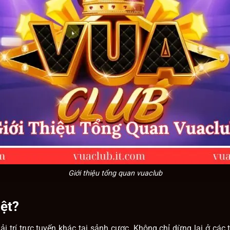
Giới thiệu tổng quan vuaclub
iệt?
 trí trực tuyến khác tại sảnh cược. Không chỉ dừng lại ở các 