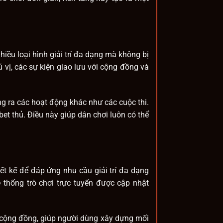
iều loại hình giải trí đa dạng mà không bị
ú vị, các sự kiện giao lưu với cộng đồng và
ng ra các hoạt động khác như các cuộc thi.
bet thủ. Điều này giúp dân chơi luôn có thể
t kế để đáp ứng nhu cầu giải trí đa dạng
 thống trò chơi trực tuyến được cập nhật
ng cộng đồng, giúp người dùng xây dựng mối