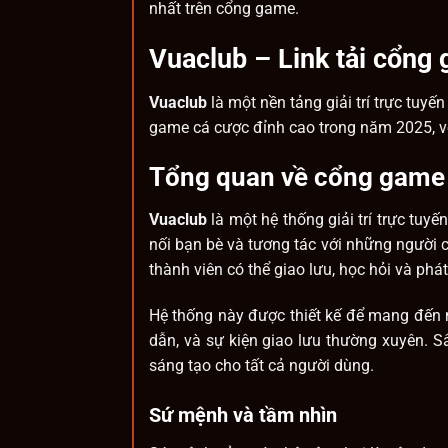
nhất trên cổng game.
Vuaclub – Link tải cổng
Vuaclub
là một nền tảng giải trí trực tuy
game cá cược đỉnh cao trong năm 2025, vớ
Tổng quan về cổng game
Vuaclub
là một hệ thống giải trí trực tuyế
nối bạn bè và tương tác với những người c
thành viên có thể giao lưu, học hỏi và phát
Hệ thống này được thiết kế để mang đến m
dẫn, và sự kiện giao lưu thường xuyên. S
sáng tạo cho tất cả người dùng.
Sứ mệnh và tầm nhìn