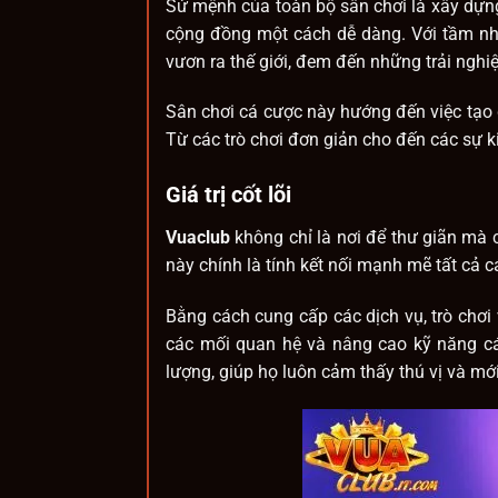
Sứ mệnh của toàn bộ sân chơi là xây dựng m
cộng đồng một cách dễ dàng. Với tầm nh
vươn ra thế giới, đem đến những trải ngh
Sân chơi cá cược này hướng đến việc tạo 
Từ các trò chơi đơn giản cho đến các sự k
Giá trị cốt lõi
Vuaclub
không chỉ là nơi để thư giãn mà c
này chính là tính kết nối mạnh mẽ tất cả c
Bằng cách cung cấp các dịch vụ, trò chơi
các mối quan hệ và nâng cao kỹ năng cá 
lượng, giúp họ luôn cảm thấy thú vị và mớ